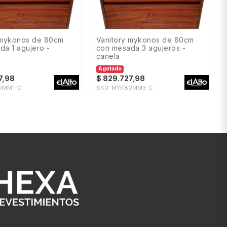
vanitory mykonos de 80cm
da 1 agujero -
con mesada 3 agujeros -
canela
Agotado
7,98
$
829.727,98
0MM1-C
SKU:
MYK80MM3-C