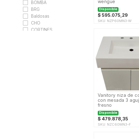
wengue
BOMBA
BRG
Disponible
$
595.075,29
Baldosas
SKU:
NZP60MN3-W
CHO
CORTINES
Cavaliere
Ceramica Piu
Cerro Negro
Cerámica Alberdi
Cerámica Cañuelas
Cerámica San
Lorenzo
Cerámicas Lourdes
Clefer Ferrari
vanitory niza de colgar 60cm
Colores Solidos
con mesada 3 aguj
Comext
fresno
Cordenons
Disponible
Cpcz
$
479.878,35
SKU:
NZC60MN3-F
Crisarte
DE BARBERO
DECA