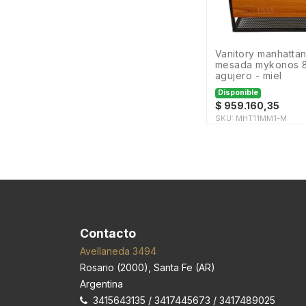
HImas
HYDRA
Herrería
IDEAL
vanitory manhattan 91cm con
mesada mykonos 
ILVA
agujero - miel
Ind.
Disponible
Indoors
$
959.160,35
Itagres
SKU:
MHT11MM1-M
Itar
Johnson
KINE ESTETIC
Klass
Klaukol
LGS
La Oval
Contacto
Lauren
Le Marche
Avellaneda 3494
Ligra
Rosario
(
2000
),
Santa Fe (AR)
Liscar
Argentina
MADERA
3415643135 / 3417445673 / 3417489025