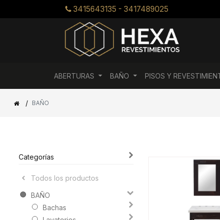
3415643135 - 3417489025
ABERTURAS
BAÑO
PISOS Y REVESTIMIE
/
BAÑO
Categorías
Todos los productos
BAÑO
Bachas
Lavatorios