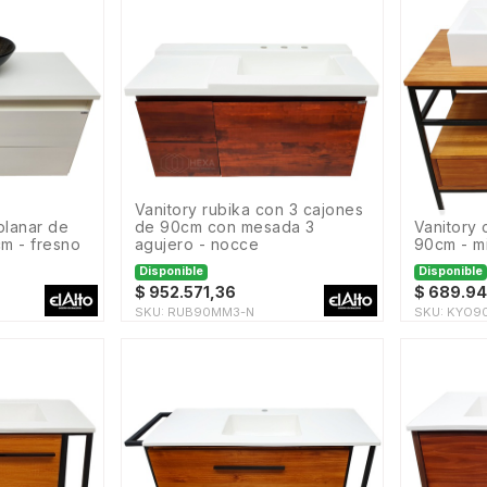
vanitory rubika con 3 cajones
de 90cm con mesada 3
vanitory con tapa kyoto de
cm - fresno
agujero - nocce
90cm - m
Disponible
Disponible
$
952.571,36
$
689.94
SKU:
RUB90MM3-N
SKU:
KYO9