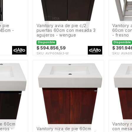
vanitory avia de pie c/2
vanitory avia de pie abierto
45cm -
puertas 60cm con mesada 3
60cm con
agujeros - wengue
- fresno
Disponible
Disponible
$
594.856,59
$
391.94
SKU:
AVP60MA3-W
SKU:
AVA6
vanitory niza de pie 60cm
eros -
vanitory niza de pie 60cm
con mesa