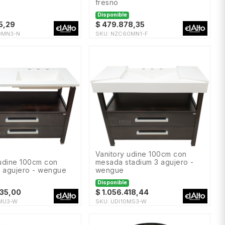
fresno
Disponible
5,29
$
479.878,35
0MN3-N
SKU:
NZC60MN1-F
vanitory udine 100cm con
mesada stadium 3 agujero -
 agujero - wengue
wengue
Disponible
735,00
$
1.056.418,44
MU3-W
SKU:
UDI10MS3-W