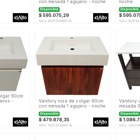
con mesada 1 agujero - noche
noche
Disponible
Disponible
$
595.075,29
$
595.07
SKU:
NZP60MN1-N
SKU:
NZP6
eros -
vanitory niza de colgar 60cm
vanitory udine 100cm con
con mesada 1 agujero - noche
mesada 3
Disponible
Disponible
$
479.878,35
$
1.086.
SKU:
NZC60MN1-N
SKU:
UDI10