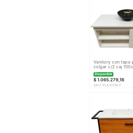
DMS
DORWIN
Daccord
Dosim W
EL GAUCHITO
MADERAS
El Alto
Embramaco
FERRETERIA
vanitory con tapa planar de
FERRETERIA
colgar c/2 caj 100
SANITARIA
Disponible
FV
$
1.065.279,16
Fango
SKU:
PLA10TM-F
Ferrum
Fortuna
GLL
Gorena
Gromanti
HERRERIA
HFA