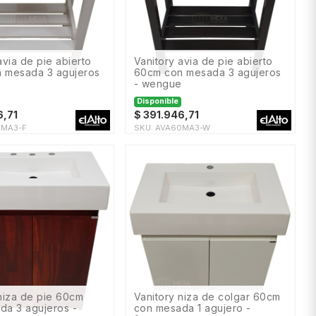
vanitory avia de pie abierto
 mesada 3 agujeros
60cm con mesada 3 agujeros
- wengue
Disponible
6,71
$
391.946,71
0MA3-F
SKU:
AVA60MA3-W
vanitory niza de colgar 60cm
da 3 agujeros -
con mesada 1 agujero -