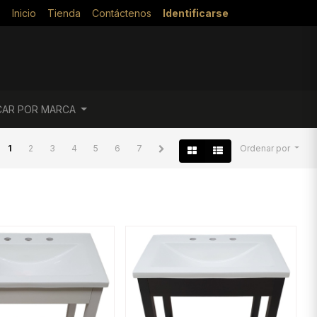
Inicio
Tienda
Contáctenos
Identificarse
CAR POR MARCA
1
2
3
4
5
6
7
Ordenar por