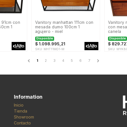
vanitory manhattan 111cm con
vanitory mykonos de 80cm
80cm 1
mesada dumo 100cm 1
con mesa
agujero - miel
canela
Disponible
Disponible
$
1.098.995,21
$
829.72
SKU:
MHT11MD1-M
SKU:
MYK8
1
2
3
4
5
6
7
Information
Inicio
Tienda
Showroom
Contacto