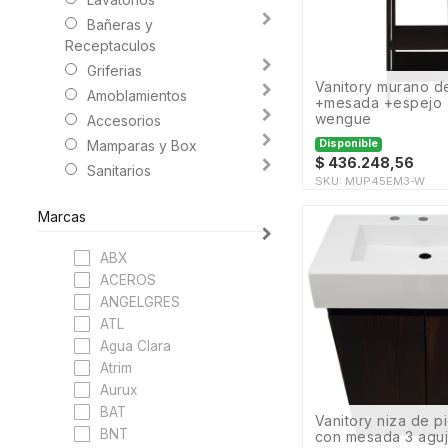
Bañeras y
Receptaculos
Griferias
vanitory murano de pie
Amoblamientos
+mesada +espejo 
wengue
Accesorios
Mamparas y Box
Disponible
$
436.248,56
Sanitarios
SKU:
MUP45EM3-W
Marcas
ABX
ACEROS
ANGELGRES
ATL
Agua Clara
Atrim
Aurux
BAT
vanitory niza de pie 60cm
BNT
con mesada 3 aguj