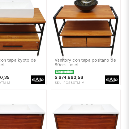
vanitory con tapa positano de
iel
80cm - miel
Disponible
0,35
$
674.860,56
0TM-M
SKU:
POS80TM-M