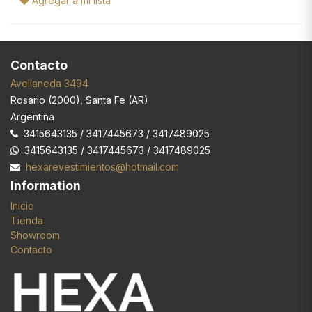
Agregar a mi lista
Contacto
Avellaneda 3494
Rosario
(
2000
),
Santa Fe (AR)
Argentina
3415643135 / 3417445673 / 3417489025
3415643135 / 3417445673 / 3417489025
hexarevestimientos@hotmail.com
Information
Inicio
Tienda
Showroom
Contacto